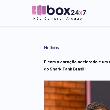
Ir
para
o
Não Compre, Alugue!
conteúdo
Notícias
É com o coração acelerado e um 
do Shark Tank Brasil!