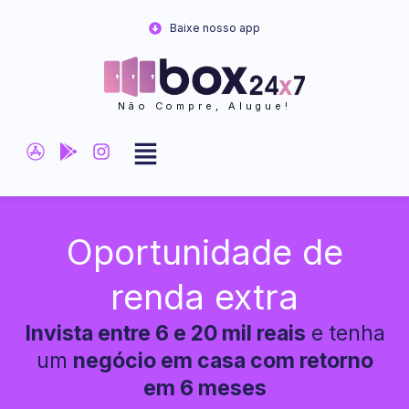
Ir
Baixe nosso app
para
o
conteúdo
Não Compre, Alugue!
Oportunidade de
renda extra
Invista entre 6 e 20 mil reais
e tenha
um
negócio em casa com retorno
em 6 meses