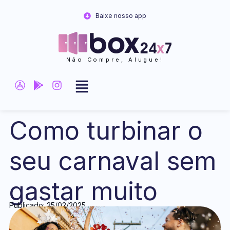
Ir
Baixe nosso app
para
o
conteúdo
Não Compre, Alugue!
Como turbinar o
seu carnaval sem
gastar muito
Publicado: 25/02/2025