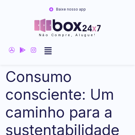
Ir
Baixe nosso app
para
o
conteúdo
Não Compre, Alugue!
Consumo
consciente: Um
caminho para a
sustentabilidade