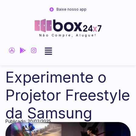
Ir
Baixe nosso app
para
o
conteúdo
Não Compre, Alugue!
Experimente o
Projetor Freestyle
da Samsung
Publicado: 20/02/2025