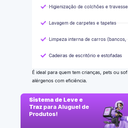
Higienização de colchões e travesse
Lavagem de carpetes e tapetes
Limpeza interna de carros (bancos, 
Cadeiras de escritório e estofadas
É ideal para quem tem crianças, pets ou so
alérgenos com eficiência.
Sistema de Leve e
Traz
para Aluguel de
Produtos!