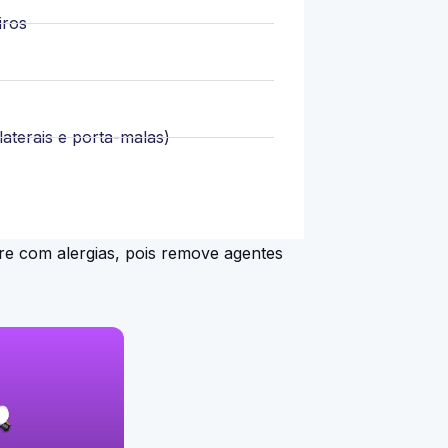
iros
laterais e porta-malas)
fre com alergias, pois remove agentes