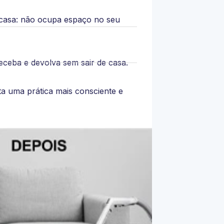
casa: não ocupa espaço no seu
eceba e devolva sem sair de casa.
ta uma prática mais consciente e