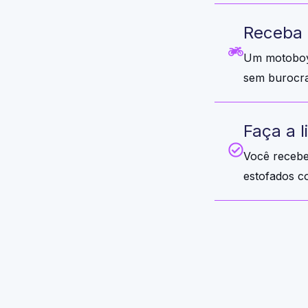
Receba 
Um motoboy 
sem burocra
Faça a 
Você recebe
estofados c