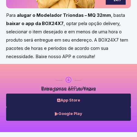
Para
alugar o Modelador Triondas – MQ 32mm
, basta
baixar o app da BOX24X7
, optar pela opção delivery,
selecionar o item desejado e em menos de uma hora o
produto será entregue em seu endereço. A BOX24X7 tem
pacotes de horas e períodos de acordo com sua
necessidade. Baixe nosso APP e consulte!
Baixe nosso APP e Alugue
Entregamos em até 1 hora
App Store
Google Play