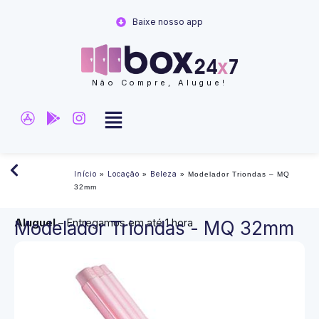
Ir
Baixe nosso app
para
o
conteúdo
Não Compre, Alugue!
Início
Locação
Beleza
»
»
»
Modelador Triondas – MQ
32mm
Aluguel
– Entregamos em até 1 hora
Modelador Triondas - MQ 32mm