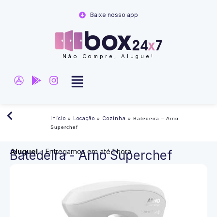
Ir
Baixe nosso app
para
o
conteúdo
Não Compre, Alugue!
Início
Locação
Cozinha
»
»
»
Batedeira – Arno
Superchef
Aluguel
– Entregamos em até 1 hora
Batedeira - Arno Superchef