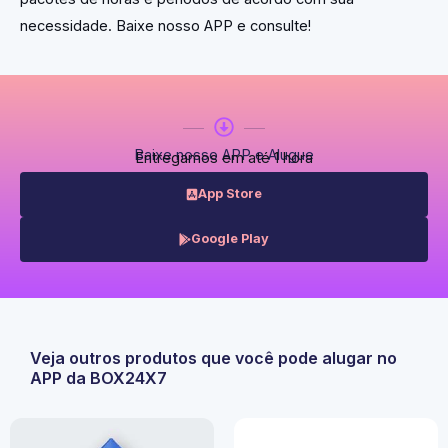
necessidade. Baixe nosso APP e consulte!
Baixe nosso APP e Alugue
Entregamos em até 1 hora
App Store
Google Play
Veja outros produtos que você pode alugar no
APP da BOX24X7