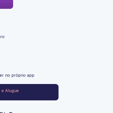
tro
er no próprio app
 e Alugue