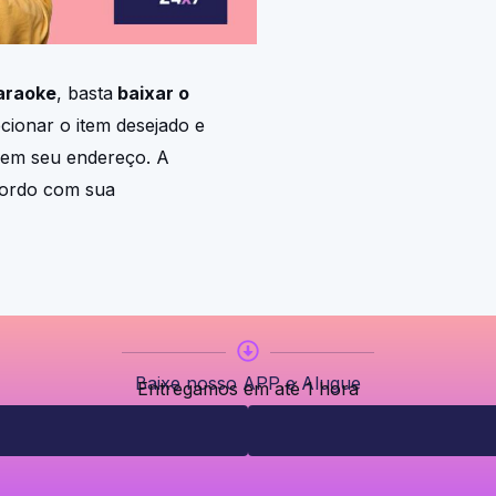
araoke
, basta
baixar o
ecionar o item desejado e
 em seu endereço. A
cordo com sua
Baixe nosso APP e Alugue
Entregamos em até 1 hora