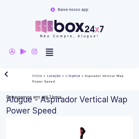
Ir
Baixe nosso app
para
o
conteúdo
Não Compre, Alugue!
Início
Locação
Limpeza
»
»
»
Aspirador Vertical Wap
Power Speed
Entregamos em até 1 hora
Alugue - Aspirador Vertical Wap
Power Speed