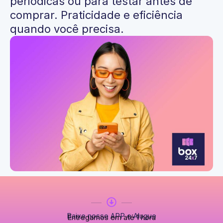
periódicas ou para testar antes de
comprar. Praticidade e eficiência
quando você precisa.
Baixe nosso APP e Alugue
Entregamos em até 1 hora