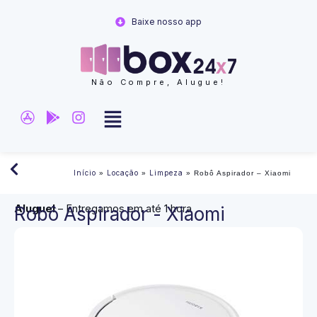
Ir
Baixe nosso app
para
o
conteúdo
Não Compre, Alugue!
Início
Locação
Limpeza
»
»
»
Robô Aspirador – Xiaomi
Aluguel
– Entregamos em até 1 hora
Robô Aspirador - Xiaomi