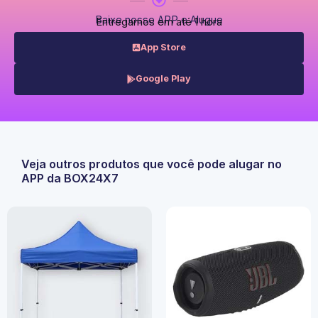
Baixe nosso APP e Alugue
Entregamos em até 1 hora
App Store
Google Play
Veja outros produtos que você pode alugar no
APP da BOX24X7