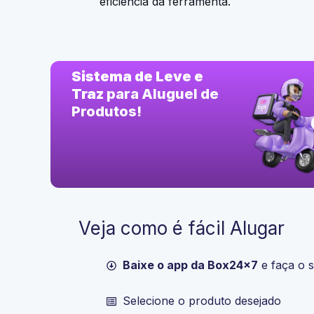
eficiência da ferramenta.
Sistema de Leve e
Traz
para Aluguel de
Produtos!
Veja como é fácil Alugar
Baixe o app da Box24x7
e faça o 
Selecione o produto desejado​