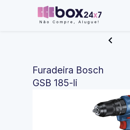
Ir
para
o
Não Compre, Alugue!
conteúdo
Furadeira Bosch
GSB 185-li