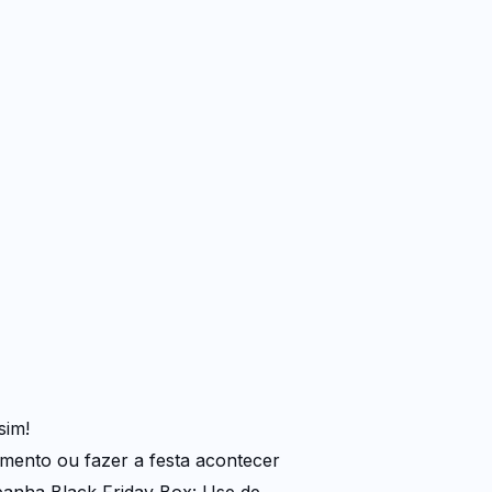
sim!
mento ou fazer a festa acontecer
anha Black Friday Box: Use de