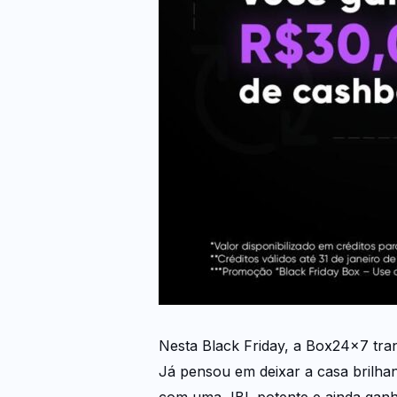
Nesta Black Friday, a Box24x7 tran
Já pensou em deixar a casa brilha
com uma JBL potente e ainda ganh