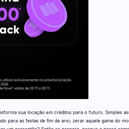
sforma sua locação em créditos para o futuro. Simples as
ndo para as festas de fim de ano, zerar aquele game do mo
ar um presentão? Então se prepara, porque a nossa camp