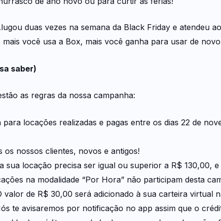
hurrasco de ano novo ou para curtir as férias!
 Alugou duas vezes na semana da Black Friday e atendeu ao
o mais você usa a Box, mais você ganha para usar de novo
sa saber)
estão as regras da nossa campanha:
 para locações realizadas e pagas entre os dias 22 de n
os nossos clientes, novos e antigos!
a sua locação precisa ser igual ou superior a R$ 130,00, e
cações na modalidade “Por Hora” não participam desta ca
valor de R$ 30,00 será adicionado à sua carteira virtual
ós te avisaremos por notificação no app assim que o crédit