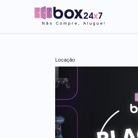
Ir
para
o
Não Compre, Alugue!
conteúdo
Locação