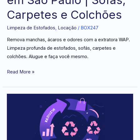
em São Paulo | Sofás,
Carpetes e Colchões
Limpeza de Estofados
,
Locação
/
BOX247
Remova manchas, ácaros e odores com a extratora WAP.
Limpeza profunda de estofados, sofás, carpetes e
colchões. Alugue e faça você mesmo.
Read More »
Desvendando
a
economia
circular:
Um
novo