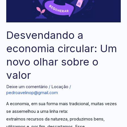
olhar
sobre
o
valor
Desvendando a
economia circular: Um
novo olhar sobre o
valor
Deixe um comentário
/
Locação
/
pedroavelinop@gmail.com
A economia, em sua forma mais tradicional, muitas vezes
se assemelhou a uma linha reta:
extraímos recursos da natureza, produzimos bens,
utilizamos e, por fim, descartamos. Esse