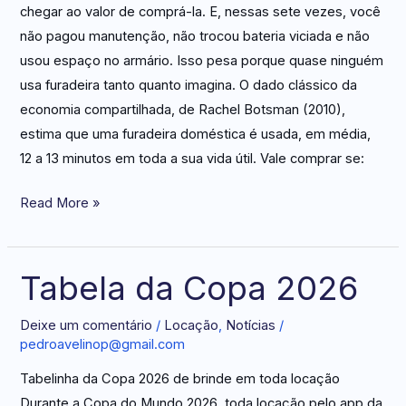
chegar ao valor de comprá-la. E, nessas sete vezes, você
não pagou manutenção, não trocou bateria viciada e não
usou espaço no armário. Isso pesa porque quase ninguém
usa furadeira tanto quanto imagina. O dado clássico da
economia compartilhada, de Rachel Botsman (2010),
estima que uma furadeira doméstica é usada, em média,
12 a 13 minutos em toda a sua vida útil. Vale comprar se:
Read More »
Tabela da Copa 2026
Tabela
da
Deixe um comentário
/
Locação
,
Notícias
/
Copa
pedroavelinop@gmail.com
2026
Tabelinha da Copa 2026 de brinde em toda locação
Durante a Copa do Mundo 2026, toda locação pelo app da