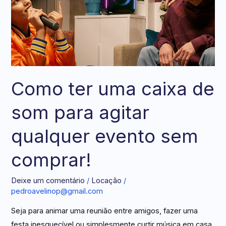
de
som
para
agitar
qualquer
evento
Como ter uma caixa de
sem
som para agitar
comprar!
qualquer evento sem
comprar!
Deixe um comentário
/
Locação
/
pedroavelinop@gmail.com
Seja para animar uma reunião entre amigos, fazer uma
festa inesquecível ou simplesmente curtir música em casa