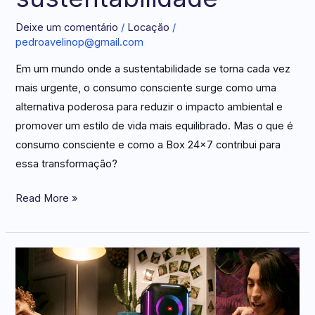
Deixe um comentário
/
Locação
/
pedroavelinop@gmail.com
Em um mundo onde a sustentabilidade se torna cada vez
mais urgente, o consumo consciente surge como uma
alternativa poderosa para reduzir o impacto ambiental e
promover um estilo de vida mais equilibrado. Mas o que é
consumo consciente e como a Box 24×7 contribui para
essa transformação?
Read More »
Como
ter
uma
caixa