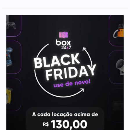
Black
Friday
2025
Box24x7:
Alugue
Agora
e
Ganhe
R$30
para
Usar
de
Novo!