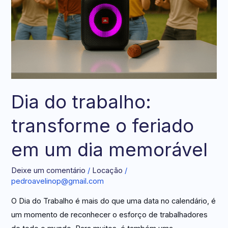
o
feriado
em
um
dia
memorável
Dia do trabalho:
transforme o feriado
em um dia memorável
Deixe um comentário
/
Locação
/
pedroavelinop@gmail.com
O Dia do Trabalho é mais do que uma data no calendário, é
um momento de reconhecer o esforço de trabalhadores