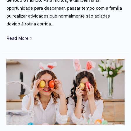
de todo o mundo. Para muitos, é também uma
oportunidade para descansar, passar tempo com a família
ou realizar atividades que normalmente são adiadas
devido à rotina corrida.
Read More »
Como
facilitar
seus
preparativos
de
Páscoa