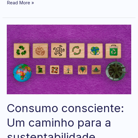
Read More »
Consumo
consciente:
Um
caminho
para
a
sustentabilidade
Consumo consciente:
Um caminho para a
sustentabilidade