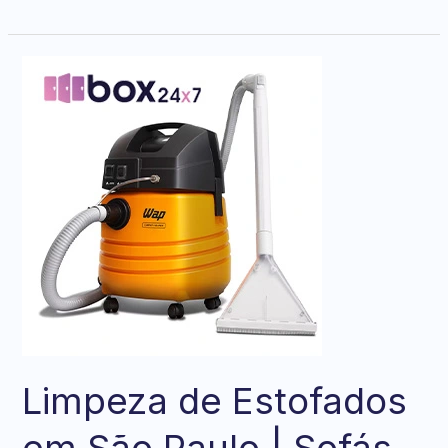
Limpeza
de
Estofados
em
São
Paulo
|
Sofás,
Carpetes
e
Colchões
Limpeza de Estofados