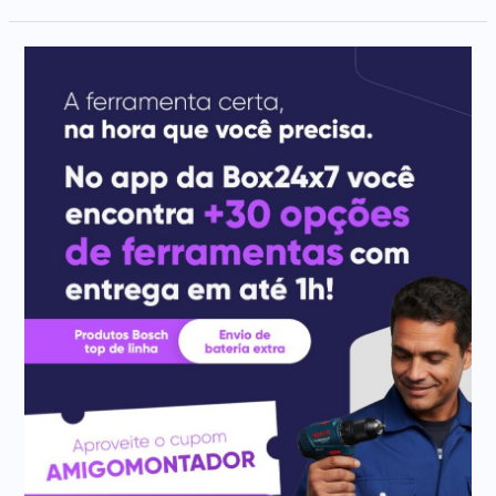
Uma
Nova
Ferramenta
no
seu
Bolso:
Conheça
nossa
parceria
com
o
“Amigo
Montador”!