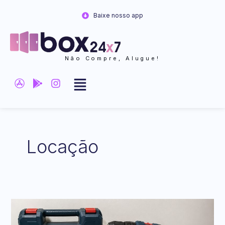
Ir
Baixe nosso app
para
o
conteúdo
Não Compre, Alugue!
Locação
Onde
alugar