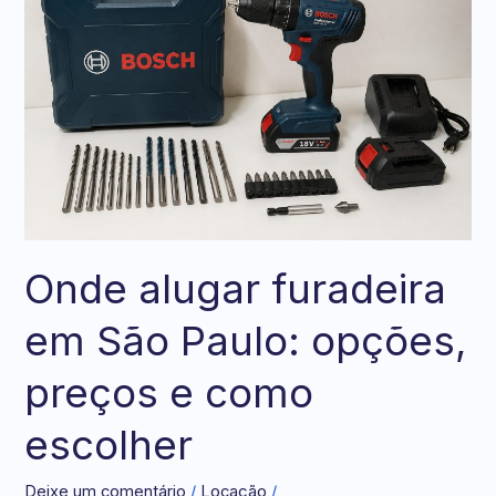
furadeira
em
São
Paulo:
opções,
preços
e
como
escolher
Onde alugar furadeira
em São Paulo: opções,
preços e como
escolher
Deixe um comentário
/
Locação
/