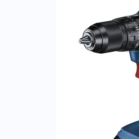
Furadeira
Bosch:
GSB
185-
li