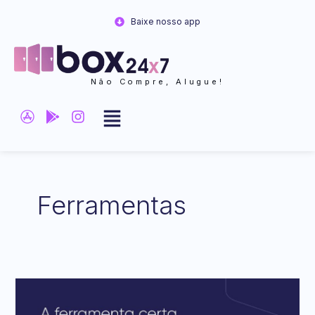
Ir
Baixe nosso app
para
o
conteúdo
Não Compre, Alugue!
Ferramentas
Uma
Nova