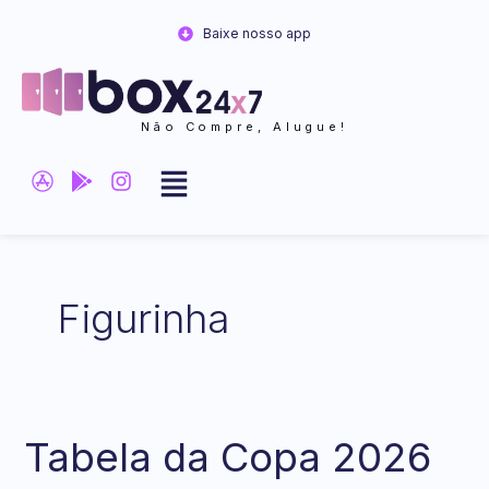
Ir
Baixe nosso app
para
o
conteúdo
Não Compre, Alugue!
Figurinha
Tabela da Copa 2026
Tabela
da