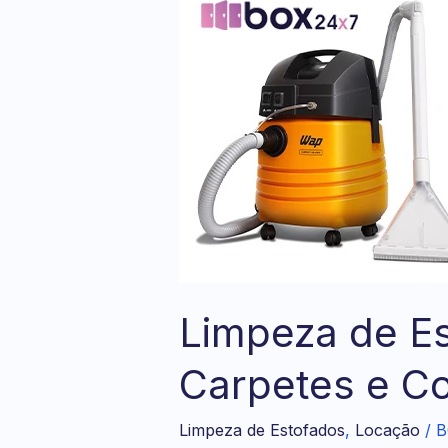
de
Estofados
em
São
Paulo
|
Sofás,
Carpetes
e
Colchões
Limpeza de Es
Carpetes e C
Limpeza de Estofados
,
Locação
/
B