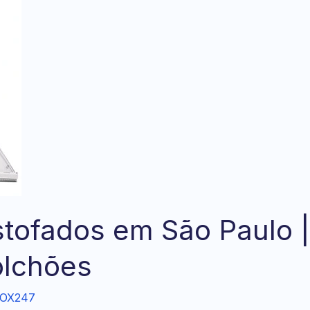
tofados em São Paulo |
olchões
OX247