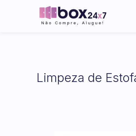
Ir
para
o
Não Compre, Alugue!
conteúdo
Limpeza de Estof
Limpeza