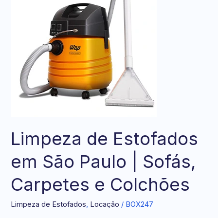
Estofados
em
São
Paulo
|
Sofás,
Carpetes
e
Colchões
Limpeza de Estofados
em São Paulo | Sofás,
Carpetes e Colchões
Limpeza de Estofados
,
Locação
/
BOX247