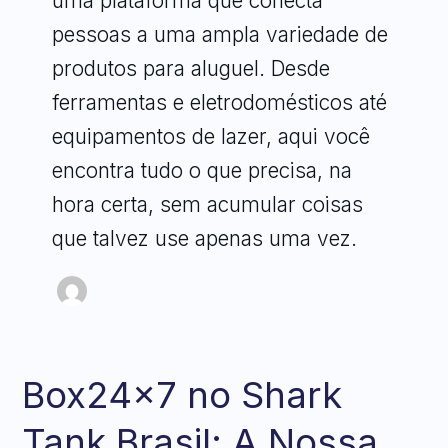
uma plataforma que conecta
pessoas a uma ampla variedade de
produtos para aluguel. Desde
ferramentas e eletrodomésticos até
equipamentos de lazer, aqui você
encontra tudo o que precisa, na
hora certa, sem acumular coisas
que talvez use apenas uma vez.
Box24x7 no Shark
Box24x7
no
Tank Brasil: A Nossa
Shark