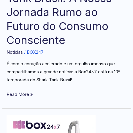
Tank
Jornada Rumo ao
Brasil:
A
Futuro do Consumo
Nossa
Consciente
Jornada
Rumo
Notícias
/
BOX247
ao
Futuro
É com o coração acelerado e um orgulho imenso que
do
compartilhamos a grande notícia: a Box24x7 está na 10ª
Consumo
temporada do Shark Tank Brasil!
Consciente
Read More »
Limpeza
de